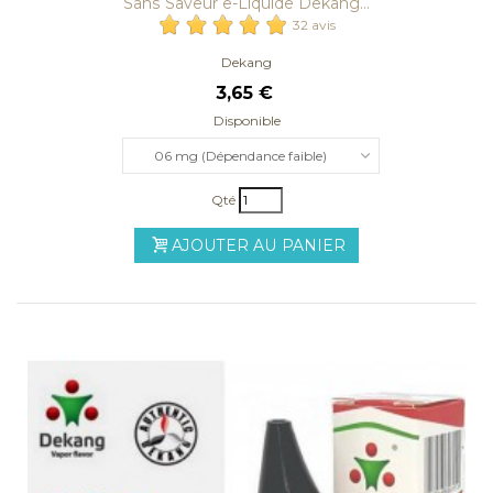
Sans Saveur e-Liquide Dekang...
32 avis
Dekang
3,65 €
Disponible
06 mg (Dépendance faible)
Qté
AJOUTER AU PANIER