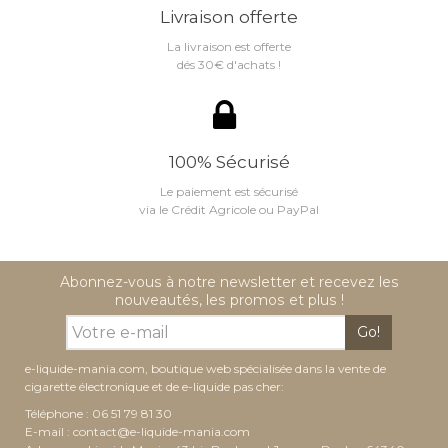
Livraison offerte
La livraison est offerte
dés 30€ d'achats !
100% Sécurisé
Le paiement est sécurisé
via le Crédit Agricole ou PayPal
Abonnez-vous à notre newsletter et recevez les
nouveautés, les promos et plus !
Go!
e-liquide-mania.com, boutique web spécialisée dans la vente de
cigarette électronique et de e-liquide pas cher:
Téléphone : 06 51 79 81 30
E-mail :
contact@e-liquide-mania.com