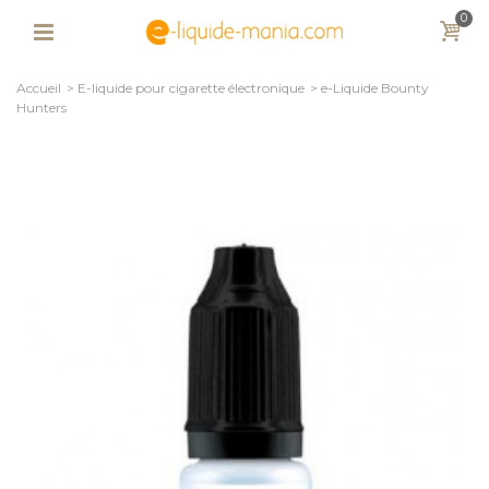
0
Accueil
>
E-liquide pour cigarette électronique
>
e-Liquide Bounty
Hunters