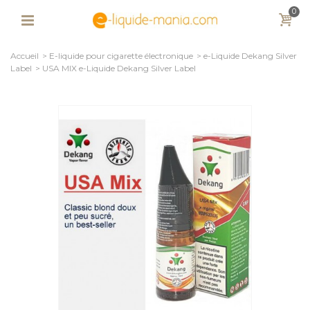
0
Accueil
>
E-liquide pour cigarette électronique
>
e-Liquide Dekang Silver
Label
>
USA MIX e-Liquide Dekang Silver Label