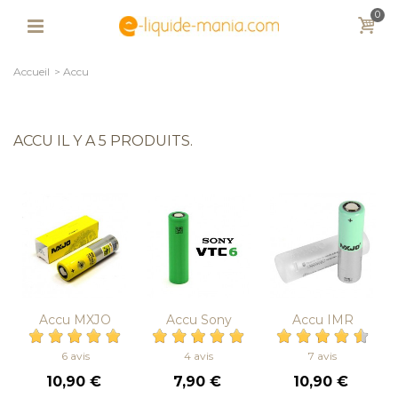
0
Accueil
>
Accu
ACCU
IL Y A 5 PRODUITS.
Accu MXJO
Accu Sony
Accu IMR
18650 35A
VTC6 18650
MXJO 18650
3000 mAh
30A 3000
20A 3500 mAh
6 avis
4 avis
7 avis
mAh
10,90 €
7,90 €
10,90 €