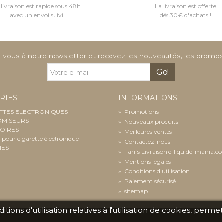
 livraison est rapide sous 48h
La livraison est offerte
avec un envoi suivi
dés 30€ d'achats !
vous à notre newsletter et recevez les nouveautés, les promos 
Go!
RIES
INFORMATIONS
TTES ELECTRONIQUES
»
Promotions
OMISEURS
»
Nouveaux produits
OIRES
»
Meilleures ventes
e pour cigarette électronique
»
Contactez-nous
IES
»
Tarifs Livraison e-liquide-mania.
»
Mentions légales
»
Conditions d'utilisation
»
Paiement sécurisé
»
sitemap
ions d'utilisation relatives à l'utilisation de cookies, per