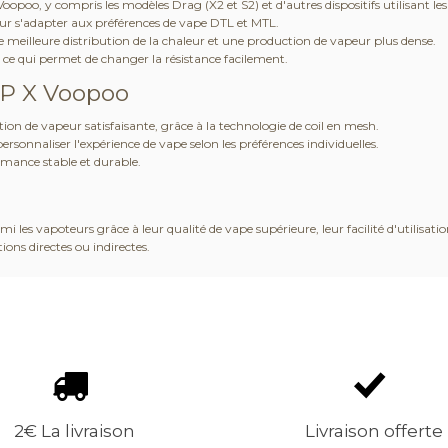
oopoo, y compris les modèles Drag (X2 et S2) et d'autres dispositifs utilisant le
our s'adapter aux préférences de vape DTL et MTL.
eilleure distribution de la chaleur et une production de vapeur plus dense.
 ce qui permet de changer la résistance facilement.
nP X Voopoo
tion de vapeur satisfaisante, grâce à la technologie de coil en mesh.
sonnaliser l'expérience de vape selon les préférences individuelles.
rmance stable et durable.
les vapoteurs grâce à leur qualité de vape supérieure, leur facilité d'utilisatio
ions directes ou indirectes.
2€ La livraison
Livraison offerte