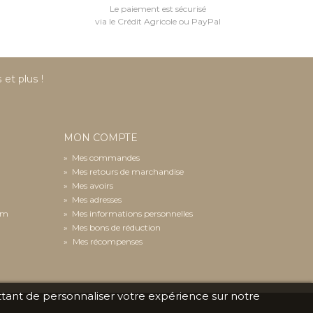
Le paiement est sécurisé
via le Crédit Agricole ou PayPal
et plus !
MON COMPTE
»
Mes commandes
»
Mes retours de marchandise
»
Mes avoirs
»
Mes adresses
com
»
Mes informations personnelles
»
Mes bons de réduction
Mes récompenses
mettant de personnaliser votre expérience sur notre