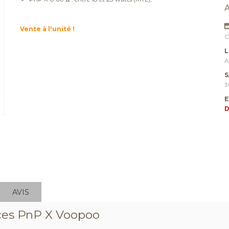
Vente à l'unité !
C
L
A
S
3
E
D
AVIS
nces PnP X Voopoo