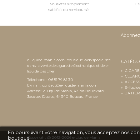
Vous êtes simplement
La
satisfait ou remboursé !
Abonnez-
e-liquide-mania.com, boutique web spécialisée
CATÉGO
dans la vente de cigarette électronique et de e-
»
CIGARE
liquide pas cher:
»
CLEAR
Téléphone : 06 51 79 81 30
»
ACCESS
E-mail :
contact@e-liquide-mania.com
»
E-liquid
Adresse : e-Liquide Mania, 43 bis Boulevard
»
BATTER
Jacques Duclos, 64340 Boucau, France
En poursuivant votre navigation, vous acceptez nos condit
boutique.
Copyright @ 2012-2026 e-Liquide Mania