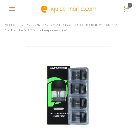
0
Accueil
>
CLEAROMISEURS
>
Résistances pour clearomiseurs
>
Cartouche XROS Pod Vaporesso (x4)