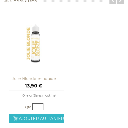
ACCESSOIRES
Jolie Blonde e-Liquide
Liquideo...
13,90 €
0 mg (Sans nicotine)
Qté
AJOUTER AU PANIER