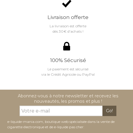
Livraison offerte
La livraison est offerte
dés 30€ d'achats !
100% Sécurisé
Le paiement est sécurisé
via le Crédit Agricole ou PayPal
Abonnez-vous à notre newsletter et recevez les
nouveautés, les promos et plus !
Go!
e-liquide-mania.com, boutique web spécialisée dans la vente de
cigarette électronique et de e-liquide pas cher: