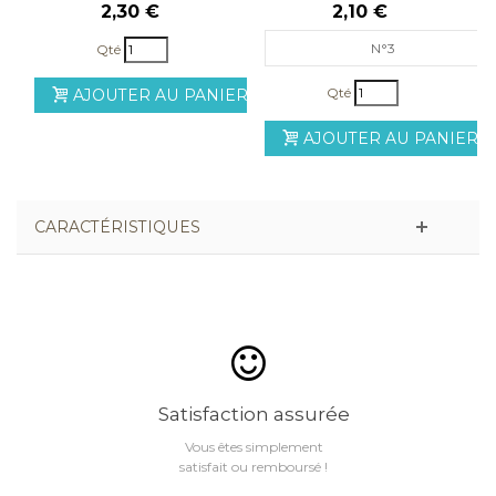
ml
Chubby Art Work
2,30 €
2,10 €
N°3
Qté
Qté
AJOUTER AU PANIER
AJOUTER AU PANIER
CARACTÉRISTIQUES
Satisfaction assurée
Vous êtes simplement
satisfait ou remboursé !