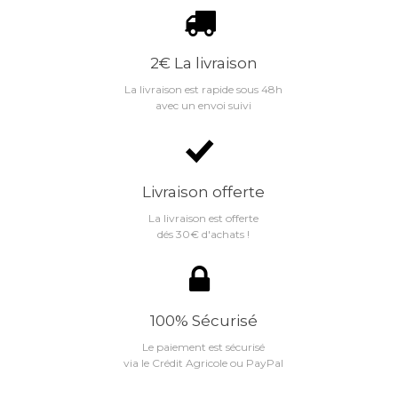
2€ La livraison
La livraison est rapide sous 48h
avec un envoi suivi
Livraison offerte
La livraison est offerte
dés 30€ d'achats !
100% Sécurisé
Le paiement est sécurisé
via le Crédit Agricole ou PayPal