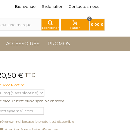
Bienvenue
S'identifier
Contactez-nous
0
0,00 €
Rechercher
Panier
ACCESSOIRES
PROMOS
20,50 €
TTC
aux de Nicotine
e produit n'est plus disponible en stock
révenez-moi lorsque le produit est disponible
Ajouter à ma liste d'envies