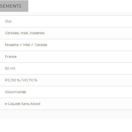
SSEMENTS
Oui
Céréales, miel, noisettes
Noisette ✓ Miel ✓ Céréale
France
50 ml
PG 30 % / VG 70 %
Gourmande
e-Liquide Sans Alcool