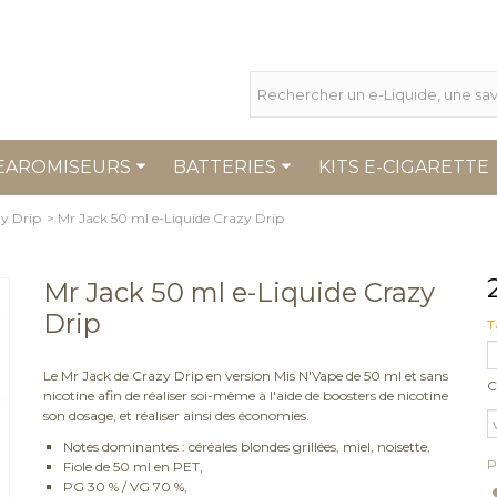
EAROMISEURS
BATTERIES
KITS E-CIGARETTE
zy Drip
>
Mr Jack 50 ml e-Liquide Crazy Drip
Mr Jack 50 ml e-Liquide Crazy
Drip
T
Le Mr Jack de Crazy Drip en version Mis N'Vape de 50 ml et sans
C
nicotine afin de réaliser soi-même à l'aide de boosters de nicotine
son dosage, et réaliser ainsi des économies.
Notes dominantes : céréales blondes grillées, miel, noisette,
P
Fiole de 50 ml en PET,
PG 30 % / VG 70 %,