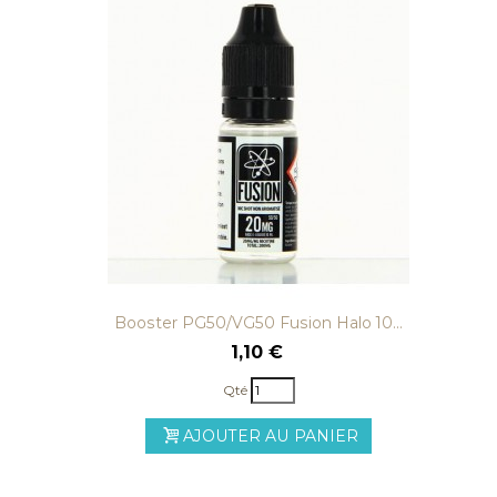
Booster PG50/VG50 Fusion Halo 10...
1,10 €
Qté
AJOUTER AU PANIER