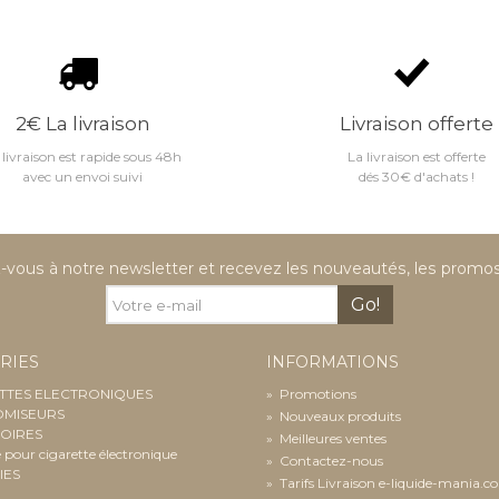
2€ La livraison
Livraison offerte
 livraison est rapide sous 48h
La livraison est offerte
avec un envoi suivi
dés 30€ d'achats !
vous à notre newsletter et recevez les nouveautés, les promos 
Go!
RIES
INFORMATIONS
TTES ELECTRONIQUES
»
Promotions
OMISEURS
»
Nouveaux produits
OIRES
»
Meilleures ventes
e pour cigarette électronique
»
Contactez-nous
IES
»
Tarifs Livraison e-liquide-mania.