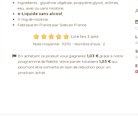
Ingrédients : glycérine végétale, propylène glycol, arômes,
eau, avec ou sans nicotine,
e-Liquide sans alcool
,
0 mg de nicotine,
Fabriqué en France par Solevan France.
C
Lire les 2 avis
L
A
Note moyenne :
10
/
10
- Nombre d'avis :
2
S
En achetant ce produit vous gagnerez
1,03 €
grâce à notre
3
programme de fidélité. Votre panier totalisera
1,03 €
qui
E
pourront être convertis en bon de réduction pour un
D
prochain achat.