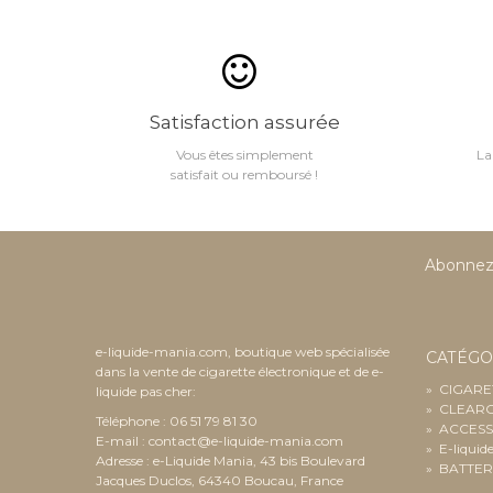
Satisfaction assurée
Vous êtes simplement
La
satisfait ou remboursé !
Abonnez-
e-liquide-mania.com, boutique web spécialisée
CATÉGO
dans la vente de cigarette électronique et de e-
»
CIGARE
liquide pas cher:
»
CLEAR
Téléphone : 06 51 79 81 30
»
ACCESS
E-mail :
contact@e-liquide-mania.com
»
E-liquid
Adresse : e-Liquide Mania, 43 bis Boulevard
»
BATTER
Jacques Duclos, 64340 Boucau, France