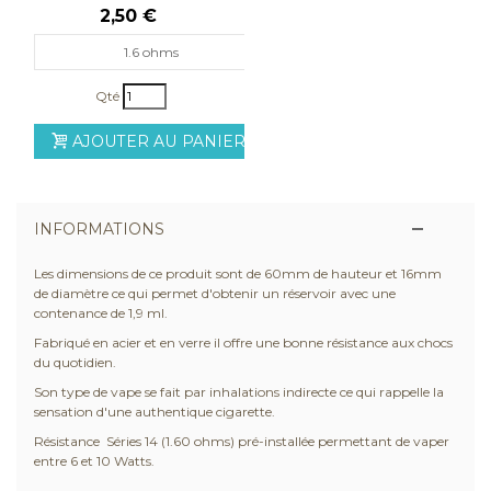
Q14 G14 C14
2,50 €
1.6 ohms
Qté
AJOUTER AU PANIER
INFORMATIONS
Les dimensions de ce produit sont de 60mm de hauteur et 16mm
de diamètre ce qui permet d'obtenir un réservoir avec une
contenance de 1,9 ml.
Fabriqué en acier et en verre il offre une bonne résistance aux chocs
du quotidien.
Son type de vape se fait par inhalations indirecte ce qui rappelle la
sensation d'une authentique cigarette.
Résistance Séries 14 (1.60 ohms) pré-installée permettant de vaper
entre 6 et 10 Watts.