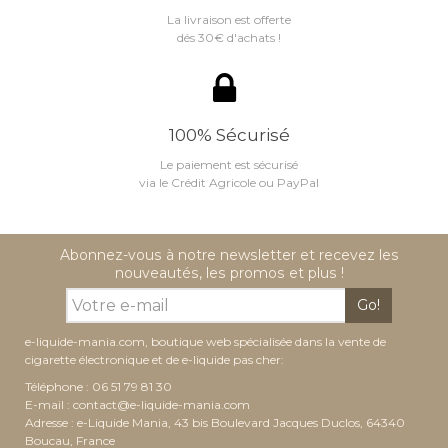
La livraison est offerte
dés 30€ d'achats !
100% Sécurisé
Le paiement est sécurisé
via le Crédit Agricole ou PayPal
Abonnez-vous à notre newsletter et recevez les
nouveautés, les promos et plus !
Go!
e-liquide-mania.com, boutique web spécialisée dans la vente de
cigarette électronique et de e-liquide pas cher:
Téléphone : 06 51 79 81 30
E-mail :
contact@e-liquide-mania.com
Adresse : e-Liquide Mania, 43 bis Boulevard Jacques Duclos, 64340
Boucau, France