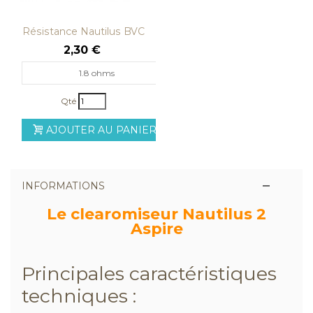
Résistance Nautilus BVC
Aspire
2,30 €
1.8 ohms
Qté
AJOUTER AU PANIER
INFORMATIONS
Le clearomiseur Nautilus 2
Aspire
Principales caractéristiques
techniques :