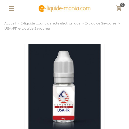
0
Accueil
>
E-liquide pour cigarette électronique
>
E-Liquide Savourea
>
USA-FR e-Liquide Savourea