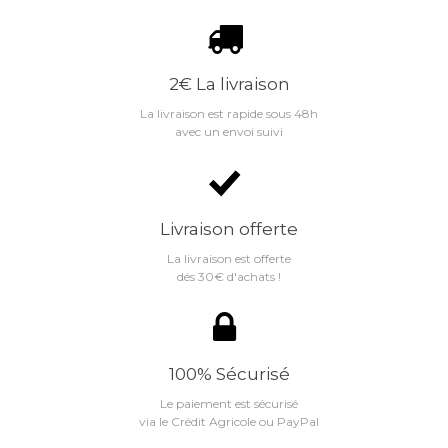
2€ La livraison
La livraison est rapide sous 48h
avec un envoi suivi
Livraison offerte
La livraison est offerte
dés 30€ d'achats !
100% Sécurisé
Le paiement est sécurisé
via le Crédit Agricole ou PayPal