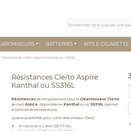
EAROMISEURS
BATTERIES
KITS E-CIGARETTE
>
Résistances Cleito Aspire Kanthal ou SS316L
Résistances Cleito Aspire
Kanthal ou SS316L
P
Résistances
de remplacement pour le
clearomiseur Cleito
de chez
Aspire
, disponibles en
Kanthal
ou en
SS316L
(permet
le contrôle de température).
Quatre possibilités pour votre clearomiseur Cleito :
- En kanthal 0.2 ohm (55-70 W),