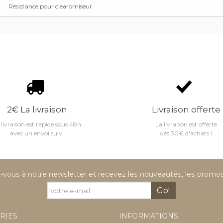
Résistance pour clearomiseur
2€ La livraison
Livraison offerte
 livraison est rapide sous 48h
La livraison est offerte
avec un envoi suivi
dés 30€ d'achats !
vous à notre newsletter et recevez les nouveautés, les promos 
Go!
RIES
INFORMATIONS