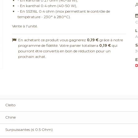
- En kanthal 0.27 ohm (40-55 W),
- En kanthal 0.4 ohm (40-50 W),
- En SS316L 0.4 ohm (inox permettant le contrôle de
température - 230° à 280°C).
C
Vente à l'unité.
L
A
En achetant ce produit vous gagnerez
0,19 €
grâce à notre
S
programme de fidélité. Votre panier totalisera
0,19 €
qui
pourront être convertis en bon de réduction pour un
3
prochain achat.
E
D
Cleito
Chine
Surpuissantes (≤ 0.5 Ohm)