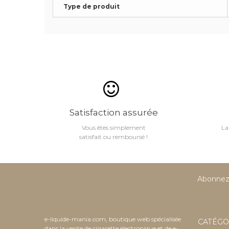
Type de produit
Satisfaction assurée
Vous êtes simplement
La
satisfait ou remboursé !
Abonnez-
e-liquide-mania.com, boutique web spécialisée
CATÉGO
dans la vente de cigarette électronique et de e-