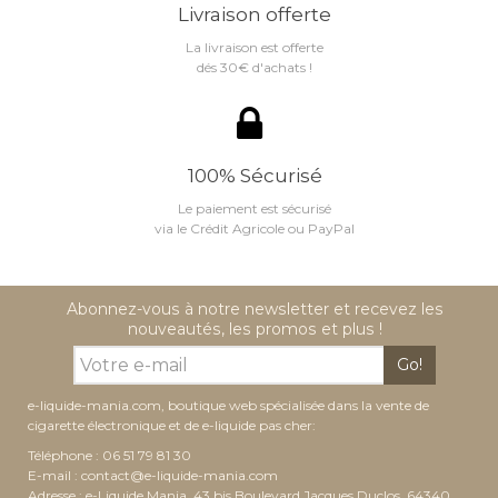
Livraison offerte
La livraison est offerte
dés 30€ d'achats !
100% Sécurisé
Le paiement est sécurisé
via le Crédit Agricole ou PayPal
Abonnez-vous à notre newsletter et recevez les
nouveautés, les promos et plus !
Go!
e-liquide-mania.com, boutique web spécialisée dans la vente de
cigarette électronique et de e-liquide pas cher:
Téléphone : 06 51 79 81 30
E-mail :
contact@e-liquide-mania.com
Adresse : e-Liquide Mania, 43 bis Boulevard Jacques Duclos, 64340