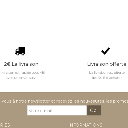
2€ La livraison
Livraison offerte
 livraison est rapide sous 48h
La livraison est offerte
avec un envoi suivi
dés 30€ d'achats !
vous à notre newsletter et recevez les nouveautés, les promos 
Go!
RIES
INFORMATIONS