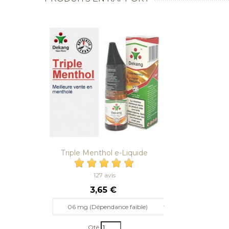
Triple Menthol e-Liquide
Dekang...
127 avis
3,65 €
06 mg (Dépendance faible)
Qté