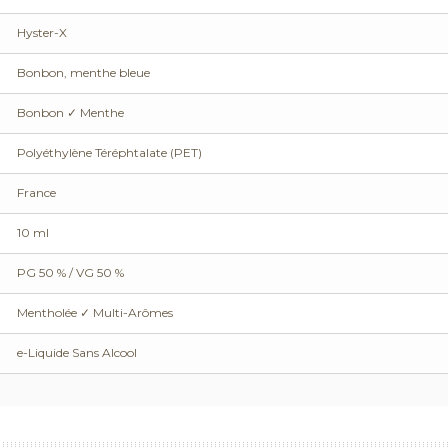
Hyster-X
Bonbon, menthe bleue
Bonbon ✓ Menthe
Polyéthylène Téréphtalate (PET)
France
10 ml
PG 50 % / VG 50 %
Mentholée ✓ Multi-Arômes
e-Liquide Sans Alcool