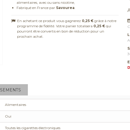
alimentaires, avec ou sans nicotine,
Fabriqué en France par
Savourea
.
En achetant ce produit vous gagnerez
0,25 €
grâce à notre
programme de fidélité. Votre panier totalisera
0,25 €
qui
C
pourront être convertis en bon de réduction pour un
L
prochain achat.
A
S
3
E
D
SSEMENTS
Alimentaires
Oui
Toutes les cigarettes électroniques