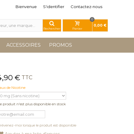
Bienvenue
S'identifier
Contactez-nous
0
0,00 €
Rechercher
Panier
ACCESSOIRES
PROMOS
4,90 €
TTC
aux de Nicotine
e produit n'est plus disponible en stock
révenez-moi lorsque le produit est disponible
Ajouter à ma liste d'envies