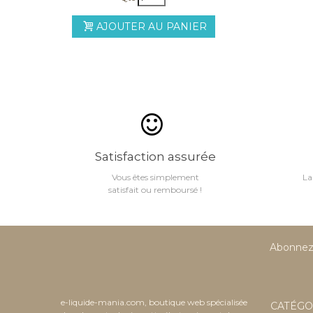
AJOUTER AU PANIER
Satisfaction assurée
Vous êtes simplement
La
satisfait ou remboursé !
Abonnez-
e-liquide-mania.com, boutique web spécialisée
CATÉGO