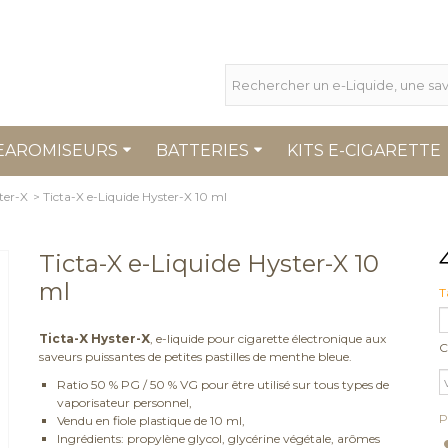
EAROMISEURS
BATTERIES
KITS E-CIGARETTE
ter-X
>
Ticta-X e-Liquide Hyster-X 10 ml
Ticta-X e-Liquide Hyster-X 10
ml
T
Ticta-X Hyster-X
, e-liquide pour cigarette électronique aux
C
saveurs puissantes de petites pastilles de menthe bleue.
Ratio 50 % PG / 50 % VG pour être utilisé sur tous types de
vaporisateur personnel,
P
Vendu en fiole plastique de 10 ml,
Ingrédients: propylène glycol, glycérine végétale, arômes