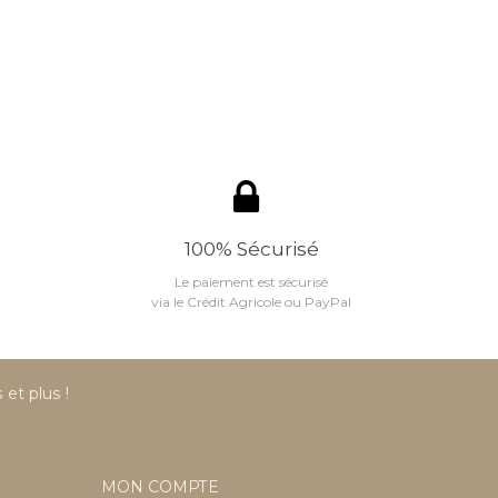
100% Sécurisé
Le paiement est sécurisé
via le Crédit Agricole ou PayPal
et plus !
MON COMPTE