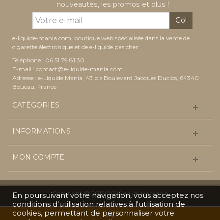
nouveautés, les promos et plus !
Go!
e-liquide-mania.com, boutique web spécialisée dans la vente de
cigarette électronique et de e-liquide pas cher:
Téléphone : 06 51 79 81 30
E-mail :
contact@e-liquide-mania.com
Adresse : e-Liquide Mania, 43 bis Boulevard Jacques Duclos, 64340
Boucau, France
CATÉGORIES
INFORMATIONS
MON COMPTE
Copyright @ 2012-2026 e-Liquide Mania
En poursuivant votre navigation, vous acceptez nos
conditions d'utilisation relatives à l'utilisation de
cookies, permettant de personnaliser votre