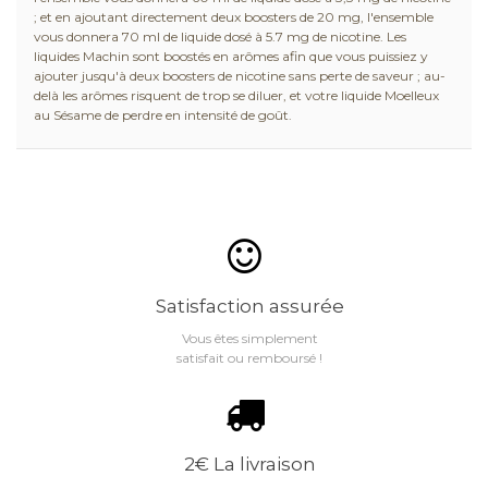
; et en ajoutant directement deux boosters de 20 mg, l'ensemble
vous donnera 70 ml de liquide dosé à 5.7 mg de nicotine. Les
liquides Machin sont boostés en arômes afin que vous puissiez y
ajouter jusqu'à deux boosters de nicotine sans perte de saveur ; au-
delà les arômes risquent de trop se diluer, et votre liquide Moelleux
au Sésame de perdre en intensité de goût.
Satisfaction assurée
Vous êtes simplement
satisfait ou remboursé !
2€ La livraison