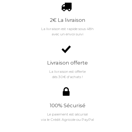
2€ La livraison
La livraison est rapide sous 48h
avec un envoi suivi
Livraison offerte
La livraison est offerte
dés 30€ d'achats !
100% Sécurisé
Le paiement est sécurisé
via le Crédit Agricole ou PayPal