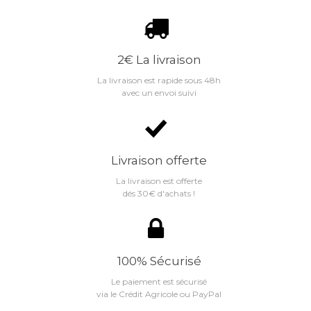
2€ La livraison
La livraison est rapide sous 48h
avec un envoi suivi
Livraison offerte
La livraison est offerte
dés 30€ d'achats !
100% Sécurisé
Le paiement est sécurisé
via le Crédit Agricole ou PayPal