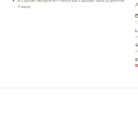
e-Liquide fabriqué en France par Liquideo dans la gamme
Freeze.
C
L
A
S
3
E
D