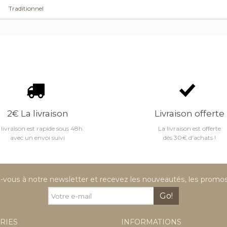
Traditionnel
2€ La livraison
Livraison offerte
 livraison est rapide sous 48h
La livraison est offerte
avec un envoi suivi
dés 30€ d'achats !
vous à notre newsletter et recevez les nouveautés, les promos 
Go!
RIES
INFORMATIONS