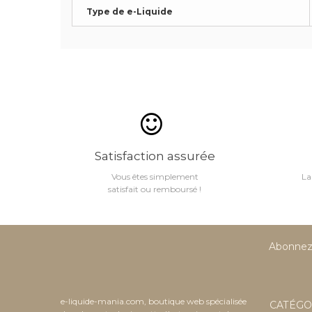
Type de e-Liquide
Satisfaction assurée
Vous êtes simplement
La
satisfait ou remboursé !
Abonnez-
e-liquide-mania.com, boutique web spécialisée
CATÉGO