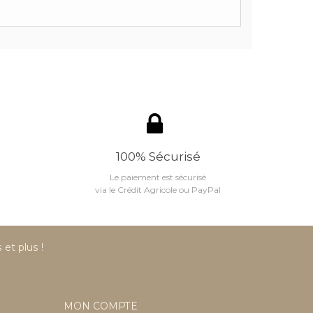
100% Sécurisé
Le paiement est sécurisé
via le Crédit Agricole ou PayPal
et plus !
MON COMPTE