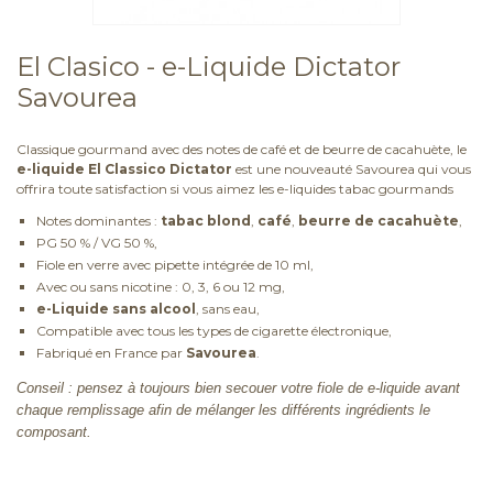
El Clasico - e-Liquide Dictator
Savourea
Classique gourmand avec des notes de café et de beurre de cacahuète, le
e-liquide El Classico Dictator
est une nouveauté Savourea qui vous
offrira toute satisfaction si vous aimez les e-liquides tabac gourmands
Notes dominantes :
tabac blond
,
café
,
beurre de cacahuète
,
PG 50 % / VG 50 %,
Fiole en verre avec pipette intégrée de 10 ml,
Avec ou sans nicotine : 0, 3, 6 ou 12 mg,
e-Liquide sans alcool
, sans eau,
Compatible avec tous les types de cigarette électronique,
Fabriqué en France par
Savourea
.
Conseil : pensez à toujours bien secouer votre fiole de e-liquide avant
chaque remplissage afin de mélanger les différents ingrédients le
composant.