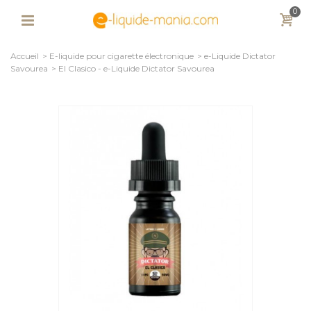
0
Accueil
>
E-liquide pour cigarette électronique
>
e-Liquide Dictator
Savourea
>
El Clasico - e-Liquide Dictator Savourea