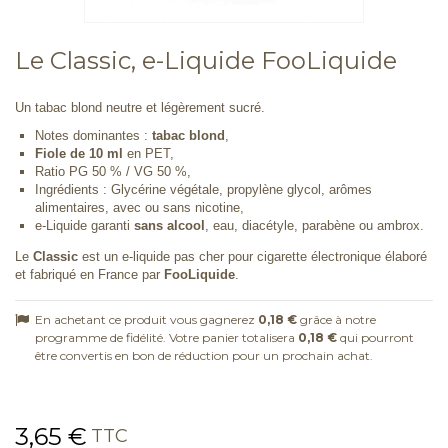
Le Classic, e-Liquide FooLiquide
Un tabac blond neutre et légèrement sucré.
Notes dominantes :
tabac blond
,
Fiole de 10 ml
en PET,
Ratio PG 50 % / VG 50 %,
Ingrédients : Glycérine végétale, propylène glycol, arômes
alimentaires, avec ou sans nicotine,
e-Liquide garanti
sans alcool
, eau, diacétyle, parabène ou ambrox.
Le
Classic
est un e-liquide pas cher pour cigarette électronique élaboré
et fabriqué en France par
FooLiquide
.
En achetant ce produit vous gagnerez
0,18 €
grâce à notre
programme de fidélité. Votre panier totalisera
0,18 €
qui pourront
être convertis en bon de réduction pour un prochain achat.
3,65 €
TTC