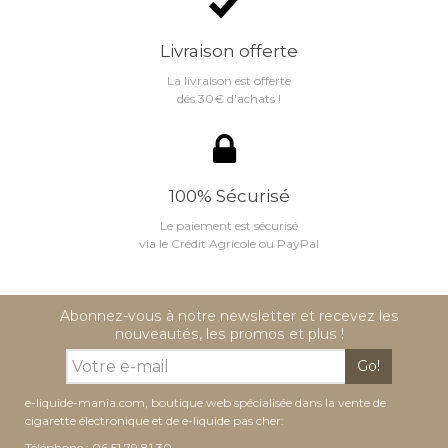
Livraison offerte
La livraison est offerte
dés 30€ d'achats !
100% Sécurisé
Le paiement est sécurisé
via le Crédit Agricole ou PayPal
Abonnez-vous à notre newsletter et recevez les
nouveautés, les promos et plus !
Go!
e-liquide-mania.com, boutique web spécialisée dans la vente de
cigarette électronique et de e-liquide pas cher:
Téléphone : 06 51 79 81 30