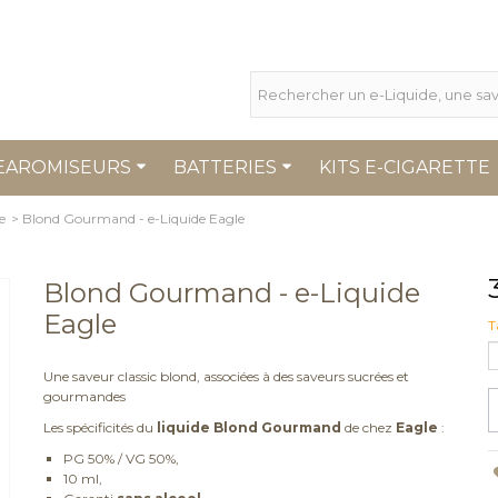
EAROMISEURS
BATTERIES
KITS E-CIGARETTE
e
>
Blond Gourmand - e-Liquide Eagle
Blond Gourmand - e-Liquide
Eagle
T
Une saveur classic blond, associées à des saveurs sucrées et
gourmandes
Les spécificités du
liquide Blond Gourmand
de chez
Eagle
:
PG 50% / VG 50%,
10 ml,