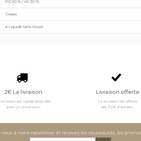
PG 50 % / VG 50 %
Classic
e-Liquide Sans Alcool
2€ La livraison
Livraison offerte
 livraison est rapide sous 48h
La livraison est offerte
avec un envoi suivi
dés 30€ d'achats !
vous à notre newsletter et recevez les nouveautés, les promos 