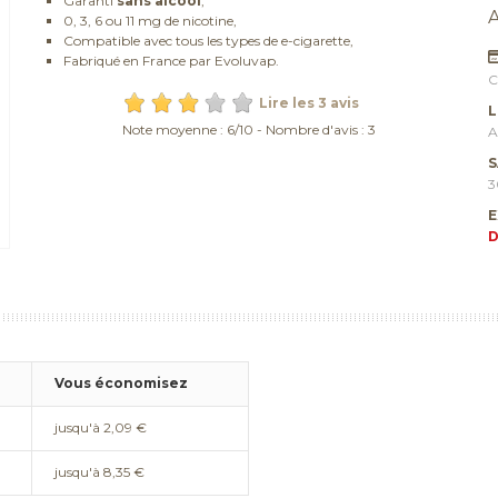
Garanti
sans alcool
,
0, 3, 6 ou 11 mg de nicotine,
Compatible avec tous les types de e-cigarette,
Fabriqué en France par Evoluvap.
C
Lire les 3 avis
L
Note moyenne :
6
/
10
- Nombre d'avis :
3
A
S
3
E
D
Vous économisez
jusqu'à 2,09 €
jusqu'à 8,35 €