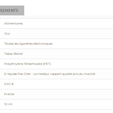
SSEMENTS
Alimentaires
Oui
Toutes les cigarettes électroniques
Tabac Blond
Polyéthylène Téréphtalate (PET)
E-liquide Pas Cher - Le meilleur rapport qualité prix du marché
5.90 €
France
10 ml