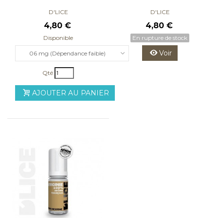
D'LICE
D'LICE
4,80 €
4,80 €
Disponible
En rupture de stock
Voir
06 mg (Dépendance faible)
Qté
AJOUTER AU PANIER