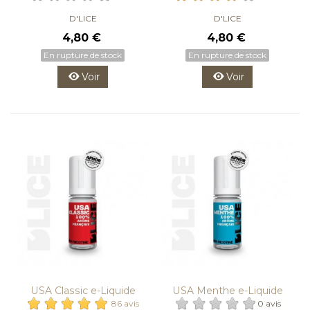
D'LICE
D'LICE
4,80 €
4,80 €
En rupture de stock
En rupture de stock
Voir
Voir
USA Classic e-Liquide
USA Menthe e-Liquide
D'LICE
D'LICE
86 avis
0 avis