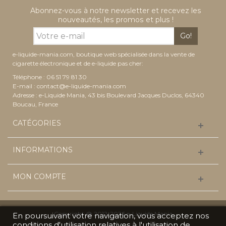
Abonnez-vous à notre newsletter et recevez les
nouveautés, les promos et plus !
Go!
e-liquide-mania.com, boutique web spécialisée dans la vente de
cigarette électronique et de e-liquide pas cher:
Téléphone : 06 51 79 81 30
E-mail :
contact@e-liquide-mania.com
Adresse : e-Liquide Mania, 43 bis Boulevard Jacques Duclos, 64340
Boucau, France
CATÉGORIES
INFORMATIONS
MON COMPTE
Copyright @ 2012-2026 e-Liquide Mania
En poursuivant votre navigation, vous acceptez nos
conditions d'utilisation relatives à l'utilisation de