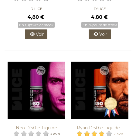
D'LICE
D'LICE
4,80 €
4,80 €
En rupture de stock
En rupture de stock
Voir
Voir
Neo D'50 e-Liquide
Ryan D'50 e-Liquide...
D'LICE
0 avis
2 avis