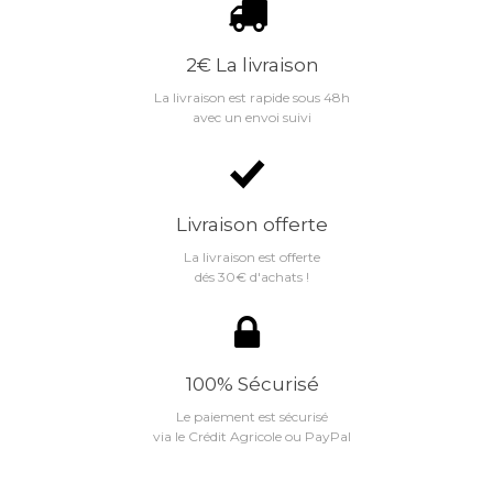
2€ La livraison
La livraison est rapide sous 48h
avec un envoi suivi
Livraison offerte
La livraison est offerte
dés 30€ d'achats !
100% Sécurisé
Le paiement est sécurisé
via le Crédit Agricole ou PayPal