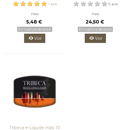
10 ml
Halo
1 avis
0 avis
Halo
Halo
5,48 €
24,50 €
En rupture de stock
En rupture de stock
Voir
Voir
Tribeca e-Liquide Halo 10