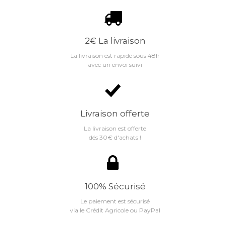
2€ La livraison
La livraison est rapide sous 48h
avec un envoi suivi
Livraison offerte
La livraison est offerte
dés 30€ d'achats !
100% Sécurisé
Le paiement est sécurisé
via le Crédit Agricole ou PayPal