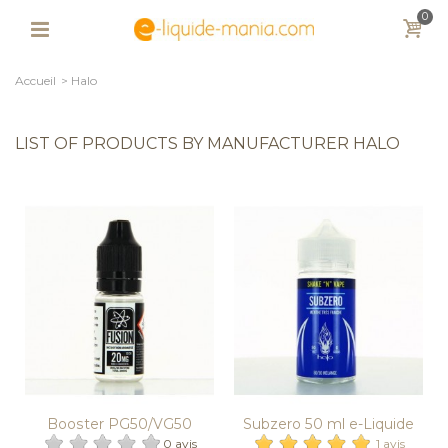
0
Accueil
>
Halo
LIST OF PRODUCTS BY MANUFACTURER HALO
Booster PG50/VG50
Subzero 50 ml e-Liquide
Fusion Halo 10...
Halo
0 avis
1 avis