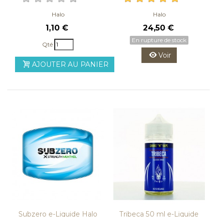
Halo
Halo
1,10 €
24,50 €
En rupture de stock
Qté
Voir
AJOUTER AU PANIER
Subzero e-Liquide Halo
Tribeca 50 ml e-Liquide